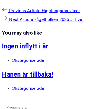
Post
Previous
Previous Article
Fågelungarna växer
navigation
Article
Next
Next Article
Fågelholken 2025 är live!
Article
You may also like
Ingen inflytt i år
Okategoriserade
Hanen är tillbaka!
Okategoriserade
Prenumerera