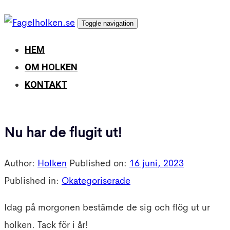
Skip
Skip
Toggle navigation
links
to
primary
HEM
navigation
OM HOLKEN
Skip
KONTAKT
to
content
Nu har de flugit ut!
Author:
Holken
Published on:
16 juni, 2023
Published in:
Okategoriserade
Idag på morgonen bestämde de sig och flög ut ur
holken. Tack för i år!