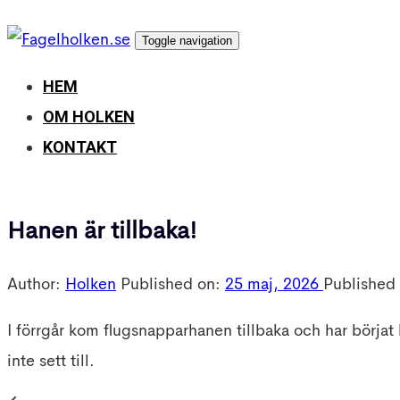
Skip
Skip
Toggle navigation
links
to
primary
HEM
navigation
OM HOLKEN
Skip
KONTAKT
to
content
Hanen är tillbaka!
Author:
Holken
Published on:
25 maj, 2026
Published 
I förrgår kom flugsnapparhanen tillbaka och har börja
inte sett till.