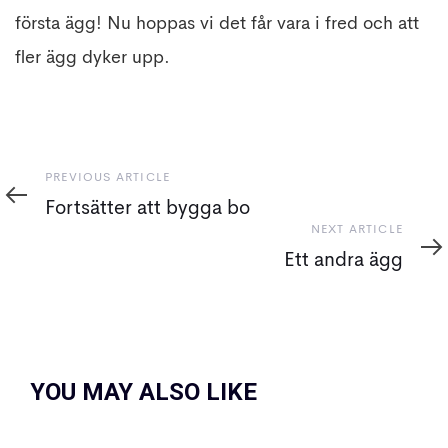
första ägg! Nu hoppas vi det får vara i fred och att
fler ägg dyker upp.
Previous
PREVIOUS ARTICLE
Article
Fortsätter att bygga bo
Next
NEXT ARTICLE
Article
Ett andra ägg
YOU MAY ALSO LIKE