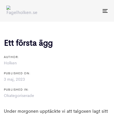
Skip
Skip
links
to
To
primary
nav
Post
navigation
navigation
Skip
Ett första ägg
to
content
AUTHOR:
Holken
PUBLISHED ON:
3 maj, 2023
PUBLISHED IN:
Okategoriserade
Under morgonen upptäckte vi att talgoxen lagt sitt