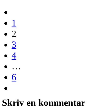
1
2
3
4
…
6
Skriv en kommentar