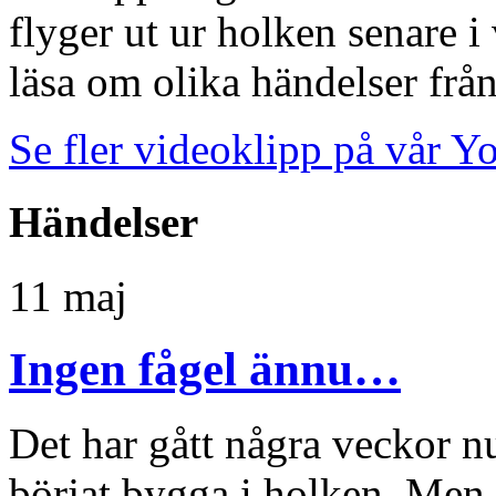
flyger ut ur holken senare 
läsa om olika händelser frå
Se fler videoklipp på vår Y
Händelser
11
maj
Ingen fågel ännu…
Det har gått några veckor n
börjat bygga i holken. Men 