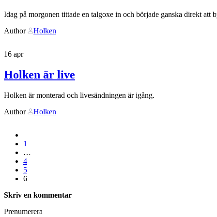
Idag på morgonen tittade en talgoxe in och började ganska direkt att 
Author
Holken
16
apr
Holken är live
Holken är monterad och livesändningen är igång.
Author
Holken
1
…
4
5
6
Skriv en kommentar
Prenumerera