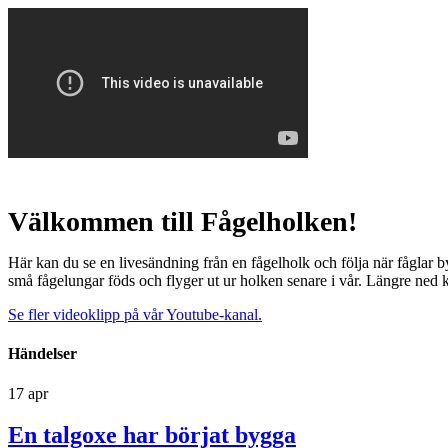
Välkommen till Fågelholken!
Här kan du se en livesändning från en fågelholk och följa när fåglar b
små fågelungar föds och flyger ut ur holken senare i vår. Längre ned 
Se fler videoklipp på vår Youtube-kanal.
Händelser
17
apr
En talgoxe har börjat bygga